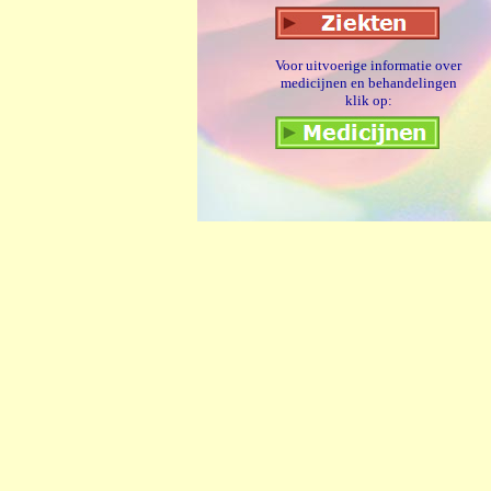
Voor uitvoerige informatie over
medicijnen en behandelingen
klik op: