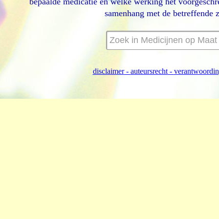
bepaalde medicatie en welke werking het voorgeschr
samenhang met de betreffende z
disclaimer
-
auteursrecht
-
verantwoordi