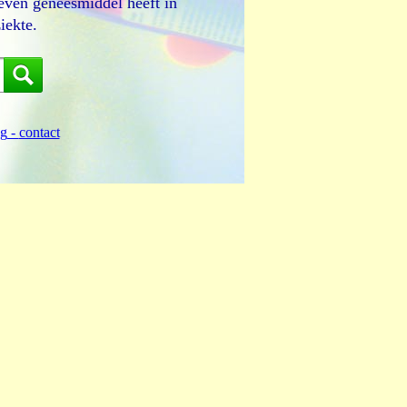
even geneesmiddel heeft in
iekte.
ng
-
contact