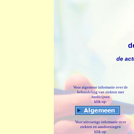
d
de act
Voor algemene informatie over de
behandeling van ziekten met
medicijnen
klik op:
Voor uitvoerige informatie over
ziekten en aandoeningen
klik op: