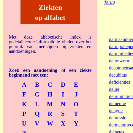
Terug
Ziekten
op alfabet
Met deze alfabetische index is
darmaandoe
gedetailleerde informatie te vinden over het
gebruik van medicijnen bij ziekten en
darmpoliepe
aandoeningen.
darminfectie
dauwworm
decompensat
Zoek een aandoening of een ziekte
beginnend met een:
decubitus
deficiënties
A
B
C
D
E
delier
F
G
H
I
J
delirium tre
K
L
M
N
O
dementie
dengue
P
Q
R
S
T
depressie
U
V
W
X
Y
dermatomyc
diabetes